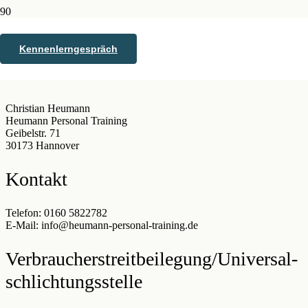
Impressum
Kennenlerngespräch
Christian Heumann
Heumann Personal Training
Geibelstr. 71
30173 Hannover
Kontakt
Telefon: 0160 5822782
E-Mail: info@heumann-personal-training.de
Verbraucher­streit­beilegung/Universal­
schlichtungs­stelle